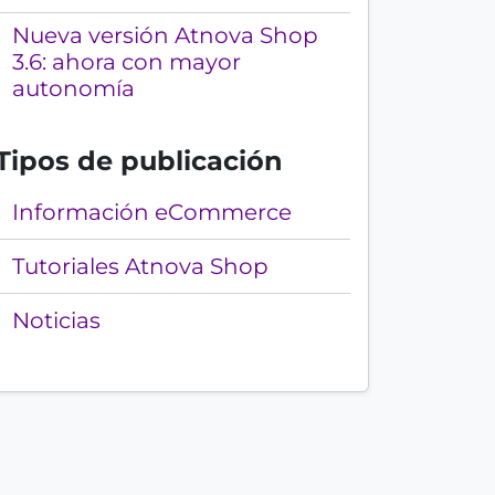
o
n
Nueva versión Atnova Shop
e
3.6: ahora con mayor
s
autonomía
e
n
Tipos de publicación
f
o
Información eCommerce
r
m
Tutoriales Atnova Shop
a
t
Noticias
o
R
S
S