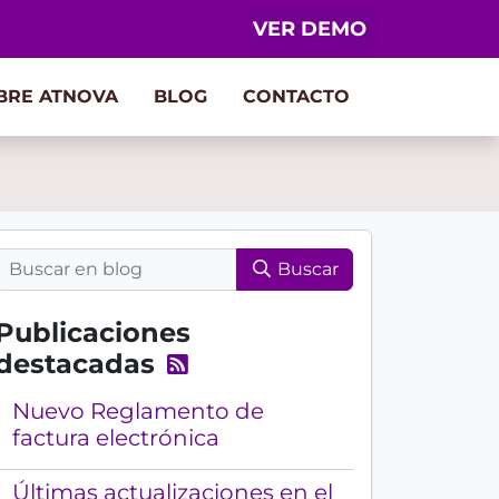
VER DEMO
BRE ATNOVA
BLOG
CONTACTO
Buscar
Publicaciones
destacadas
R
e
Nuevo Reglamento de
c
factura electrónica
i
b
Últimas actualizaciones en el