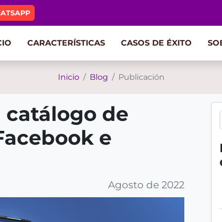
HATSAPP
CIO
CARACTERÍSTICAS
CASOS DE ÉXITO
SO
Inicio
Blog
Publicación
 catálogo de
B
u
Facebook e
s
c
a
r
Agosto de 2022
e
n
b