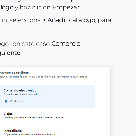
álogo
y haz clic en
Empezar
.
ogo: selecciona
+ Añadir catálogo
, para
logo -en este caso
Comercio
guiente
.