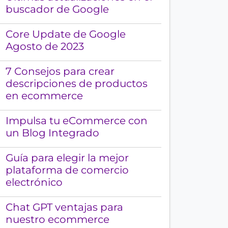
a
buscador de Google
n
u
Core Update de Google
e
Agosto de 2023
s
t
7 Consejos para crear
r
descripciones de productos
a
en ecommerce
s
p
Impulsa tu eCommerce con
u
un Blog Integrado
b
l
Guía para elegir la mejor
i
plataforma de comercio
c
electrónico
a
c
Chat GPT ventajas para
i
nuestro ecommerce