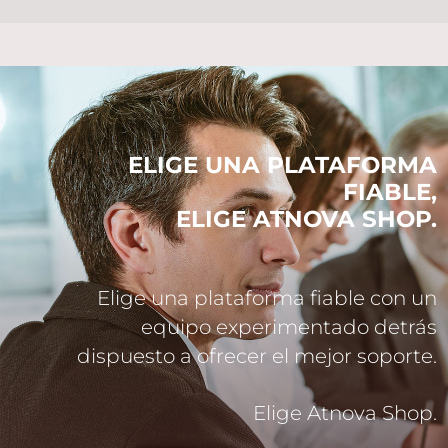
ELIGE UNA
PLATAFORMA
FIABLE,
ELIGE ATNOVA SHOP.
Elige una plataforma fiable con un
equipo experimentado detrás
dispuesto a ofrecer el mejor soporte.
Elige Atnova Shop.