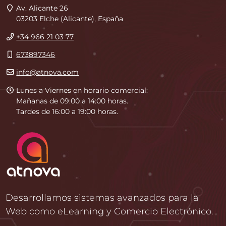
Dirección
Av. Alicante 26
03203
Elche
(
Alicante
),
España
Teléfono
+34 966 21 03 77
Móvil
673897346
E-
info@atnova.com
mail
Horario
Lunes a Viernes en horario comercial:
de
Mañanas de 09:00 a 14:00 horas.
atención
Tardes de 16:00 a 19:00 horas.
Desarrollamos sistemas avanzados para la
Web como eLearning y Comercio Electrónico.