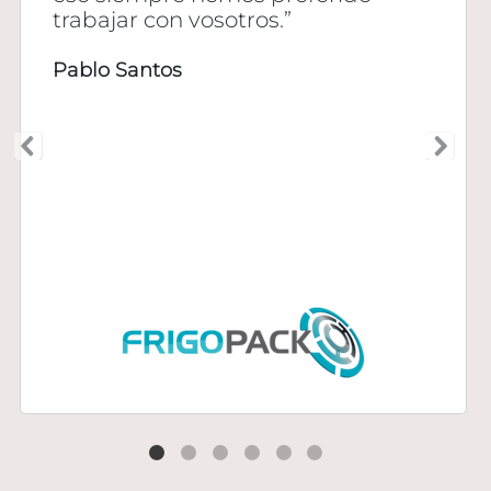
trabajar con vosotros.”
Pablo Santos
1
2
3
4
5
6