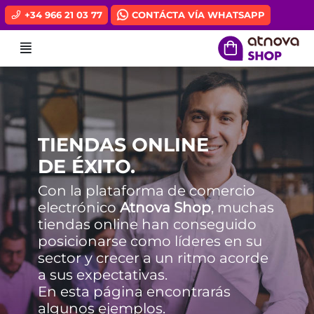
Ir al contenido principal de la página
+34 966 21 03 77
CONTÁCTA VÍA WHATSAPP
Menú
TIENDAS ONLINE
DE ÉXITO.
Con la plataforma de comercio
electrónico
Atnova Shop
, muchas
tiendas online han conseguido
posicionarse como líderes en su
sector y crecer a un ritmo acorde
a sus expectativas.
En esta página encontrarás
algunos ejemplos.