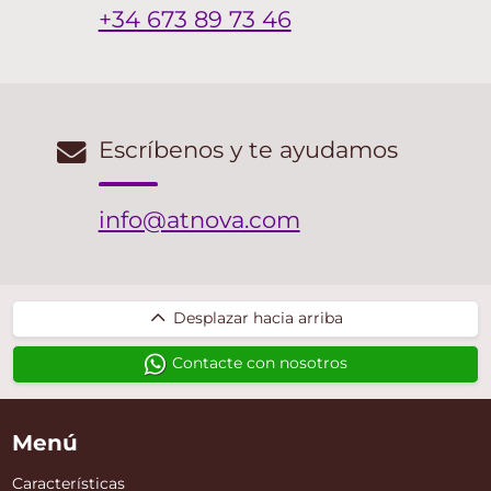
+34 673 89 73 46
Escríbenos y te ayudamos
info@atnova.com
Desplazar
Desplazar hacia arriba
hacia
Contacte con nosotros
arriba
Menú
Características