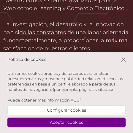
Desarrollamos sistemas avanzados para la
Web como eLearning y Comercio Electrónico.
La investigación, el desarrollo y la innovación
han sido las constantes de una labor orientada,
fundamentalmente, a proporcionar la máxima
satisfacción de nuestros clientes.
Política de cookies
Utilizamos cookies propias y de terceros para analizar
nuestros servicios y mostrarle publicidad relacionada con sus
Atnova Shop eCommerce
se encuentra verificado como
preferencias en base a un perfil elaborado a partir de sus
software de
Software de Comercio Electrónico
hábitos de navegación. (por ejemplo, páginas visitadas).
Puede obtener más información
AQUÍ
.
© 1994-2025 Atnova Web Systems
Configurar cookies
Creado con Atnova Shop
Aceptar cookies