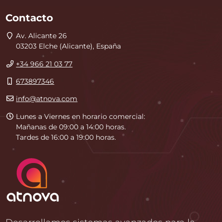
Contacto
Dirección
Av. Alicante 26
03203
Elche
(
Alicante
),
España
Teléfono
+34 966 21 03 77
Móvil
673897346
E-
info@atnova.com
mail
Horario
Lunes a Viernes en horario comercial:
de
Mañanas de 09:00 a 14:00 horas.
atención
Tardes de 16:00 a 19:00 horas.