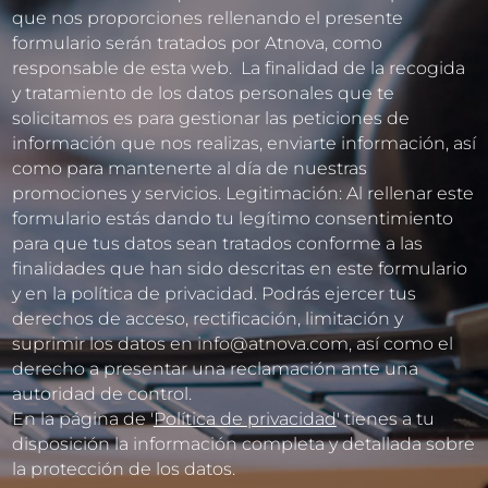
que nos proporciones rellenando el presente
formulario serán tratados por Atnova, como
responsable de esta web. La finalidad de la recogida
y tratamiento de los datos personales que te
solicitamos es para gestionar las peticiones de
información que nos realizas, enviarte información, así
como para mantenerte al día de nuestras
promociones y servicios. Legitimación: Al rellenar este
formulario estás dando tu legítimo consentimiento
para que tus datos sean tratados conforme a las
finalidades que han sido descritas en este formulario
y en la política de privacidad. Podrás ejercer tus
derechos de acceso, rectificación, limitación y
suprimir los datos en info@atnova.com, así como el
derecho a presentar una reclamación ante una
autoridad de control.
En la página de '
Política de privacidad
' tienes a tu
disposición la información completa y detallada sobre
la protección de los datos.