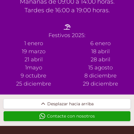
Mañanas de 09:00 a 14:00 horas.
Tardes de 16:00 a 19:00 horas.
Festivos 2025:
1 enero
6 enero
19 marzo
18 abril
21 abril
28 abril
1mayo
15 agosto
9 octubre
8 diciembre
25 diciembre
29 diciembre
Desplazar
Desplazar hacia arriba
hacia
Contacte con nosotros
arriba